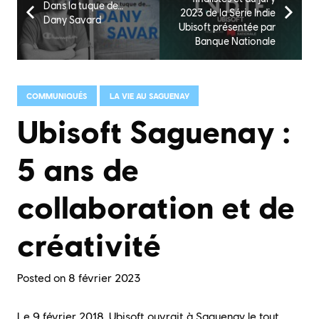
Dans la tuque de…
2023 de la Série Indie
Dany Savard
Ubisoft présentée par
Banque Nationale
COMMUNIQUÉS
LA VIE AU SAGUENAY
Ubisoft Saguenay :
5 ans de
collaboration et de
créativité
Posted on
8 février 2023
Le 9 février 2018, Ubisoft ouvrait à Saguenay le tout