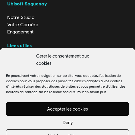
Ubisoft Saguenay
Notre Studio
Votre Carrière
Engagement
Liens utiles
Gérer le consentement aux
Actualités
cookies
Charte de confidentialité
Termes
En poursuivant votre navigation sur ce site, vous acceptez l'utilisation de
cookies pour vous proposer des publicités ciblées adaptés à vos centres
d'intérêts, réaliser des statistiques de visites et vous permettre d'utiliser des
Ubisoft au Canada
boutons de partage sur les réseaux sociaux.
Pour en savoir plus
Montreal
Québec
Accepter les cookies
Saguenay
Deny
Toronto