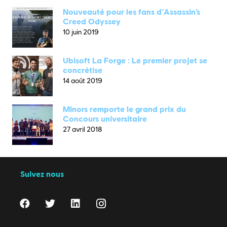
Nouveauté pour les fans d’Assassin’s
Creed Odyssey
10 juin 2019
Ubisoft La Forge : Le premier projet se
concrétise
14 août 2019
Minors remporte le grand prix du
Concours universitaire
27 avril 2018
Suivez nous