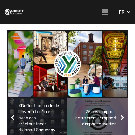
FR
XDefiant : on parle de
l’envers du décor
25 ans d’impact :
avec des
notre premier rapport
créateur·trices
d’impact canadien
d’Ubisoft Saguenay